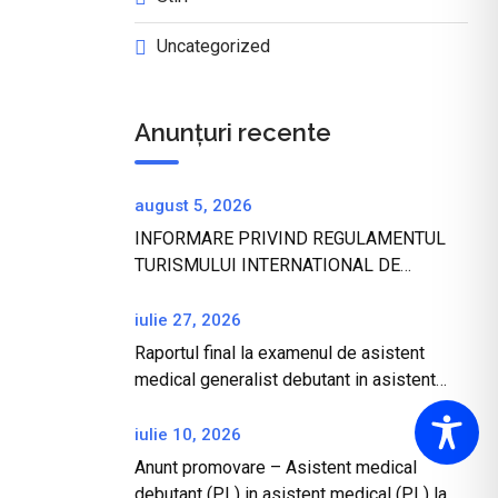
Uncategorized
Anunțuri recente
august 5, 2026
INFORMARE PRIVIND REGULAMENTUL
TURISMULUI INTERNATIONAL DE
SANATATE SI SANATATEA TURISTILOR IN
REPUBLICA TURCIA
iulie 27, 2026
Raportul final la examenul de asistent
medical generalist debutant in asistent
medical generalist
iulie 10, 2026
Anunt promovare – Asistent medical
debutant (PL) in asistent medical (PL) la