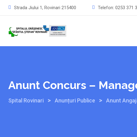
Mergeți
Strada Jiului 1, Rovinari 215400
Telefon:
0253 371 
la
conținut
Anunt Concurs – Manage
>
>
Spital Rovinari
Anunțuri Publice
Anunt Angaj