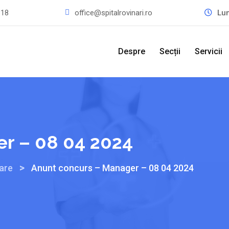
318
office@spitalrovinari.ro
Lu
Despre
Secții
Servicii
r – 08 04 2024
>
are
Anunt concurs – Manager – 08 04 2024