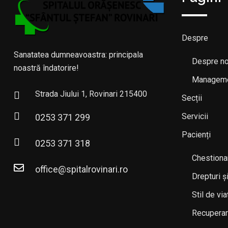
Despre
Sanatatea dumneavoastra: principala
Despre no
noastră îndatorire!
Managem
Strada Jiului 1, Rovinari 215400
Secții
Servicii
0253 371 299
Pacienți
0253 371 318
Chestionar
office@spitalrovinari.ro
Drepturi și
Stil de vi
Recuperar