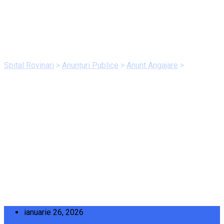
balneofizioterapie –
RMFB – 26.01.2026
Spital Rovinari
>
Anunțuri Publice
>
Anunt Angajare
>
Borderou
notare – Proba Scrisa – Concurs asistent medical debutant
balneofizioterapie – RMFB – 26.01.2026
ianuarie 26, 2026