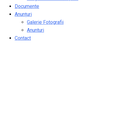
Documente
Anunțuri
Galerie Fotografii
Anunturi
Contact
Borderou notare – Proba
Scrisa – Concurs
asistent medical
debutant