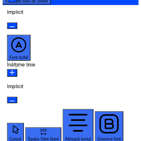
Ascunde bara de unelte
Implicit
Font lizibil
Înălțime linie
Implicit
Cursor
Spațiu între litere
Aliniază textul
Grosime font