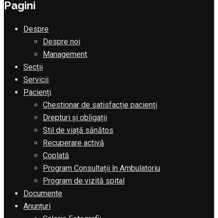
Pagini
Despre
Despre noi
Management
Secții
Servicii
Pacienți
Chestionar de satisfacție pacienți
Drepturi și obligații
Stil de viață sănătos
Recuperare activă
Coplată
Program Consultații în Ambulatoriu
Program de vizită spital
Documente
Anunțuri