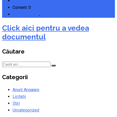
Spitalul Orasenesc Sf. Stefan Rovinari
Coment: 0
Anunt Angajare
,
Stiri
Click aici pentru a vedea
documentul
Căutare
Categorii
Anunt Angajare
Licitatii
Stiri
Uncategorized