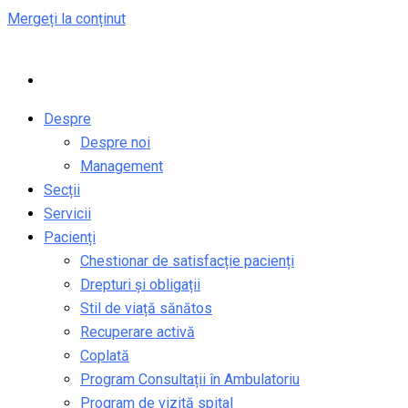
Mergeți la conținut
Despre
Despre noi
Management
Secții
Servicii
Pacienți
Chestionar de satisfacție pacienți
Drepturi și obligații
Stil de viață sănătos
Recuperare activă
Coplată
Program Consultații în Ambulatoriu
Program de vizită spital