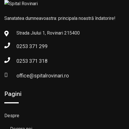
Sanatatea dumneavoastra: principala noastră îndatorire!
Strada Jiului 1, Rovinari 215400
0253 371 299
0253 371 318
office@spitalrovinari.ro
Pagini
Despre
Despre noi