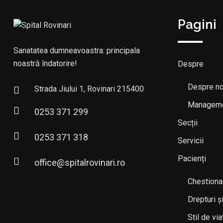
Pagini
Sanatatea dumneavoastra: principala
noastră îndatorire!
Despre
Despre no
Strada Jiului 1, Rovinari 215400
Managem
0253 371 299
Secții
0253 371 318
Servicii
Pacienți
office@spitalrovinari.ro
Chestionar
Drepturi și
Stil de vi