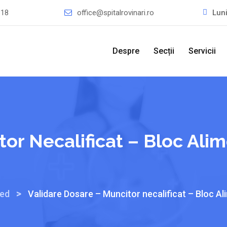
318
office@spitalrovinari.ro
Lun
Despre
Secții
Servicii
or Necalificat – Bloc Alim
>
zed
Validare Dosare – Muncitor necalificat – Bloc Al