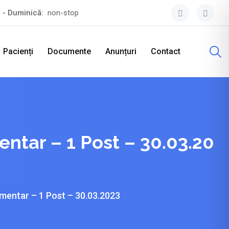
i - Duminică:
non-stop
Pacienți
Documente
Anunțuri
Contact
entar – 1 Post – 30.03.20
imentar – 1 Post – 30.03.2023