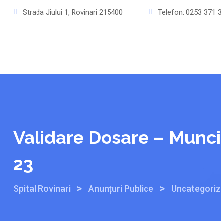
Mergeți
Strada Jiului 1, Rovinari 215400
Telefon:
0253 371 
la
conținut
Validare Dosare – Muncit
23
>
>
Spital Rovinari
Anunțuri Publice
Uncategori