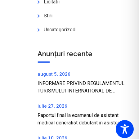
Licitatii
Stiri
Uncategorized
Anunțuri recente
august 5, 2026
INFORMARE PRIVIND REGULAMENTUL
TURISMULUI INTERNATIONAL DE
SANATATE SI SANATATEA TURISTILOR IN
REPUBLICA TURCIA
iulie 27, 2026
Raportul final la examenul de asistent
medical generalist debutant in asistent
medical generalist
iulie 10, 2026